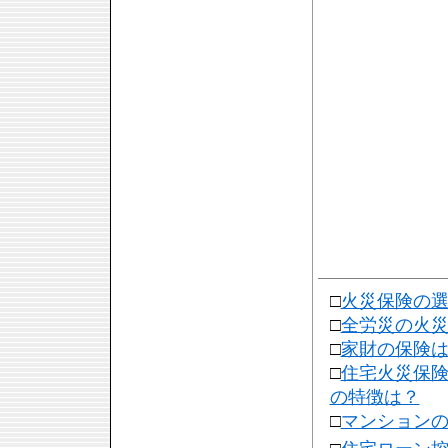
□
火災保険の
□
全労災の火
□
家財の保険
□
住宅火災保
の特徴は？
□
マンション