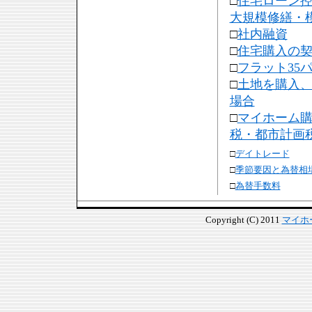
□
住宅ローン
大規模修繕・
□
社内融資
□
住宅購入の
□
フラット35
□
土地を購入
場合
□
マイホーム
税・都市計画
□
デイトレード
□
季節要因と為替相
□
為替手数料
Copyright (C) 2011
マイホ